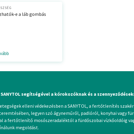
ÉSZSÉG
hatók-e a láb gombás
ovább
 SANYTOL segítségével a kórokozóknak és a szennyeződések
betegségek elleni védekezésben a SANYTOL, a fertőtlenítés szakért
eremtésében, legyen szó ágyneműről, padlóról, konyhai vagy für
 a fertőtlenítő mosószeradaléktól a fürdőszobai vízkőoldóig vagy
kínálunk megoldást.