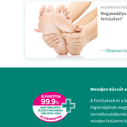
HIGIÉNIA ÉS EG
Megakadályoz
fertőzései?
Olvasson t
Mondjon búcsút a
A fertőzések és a 
higiéniájának megt
termékcsaládunkkal
minden felületre 