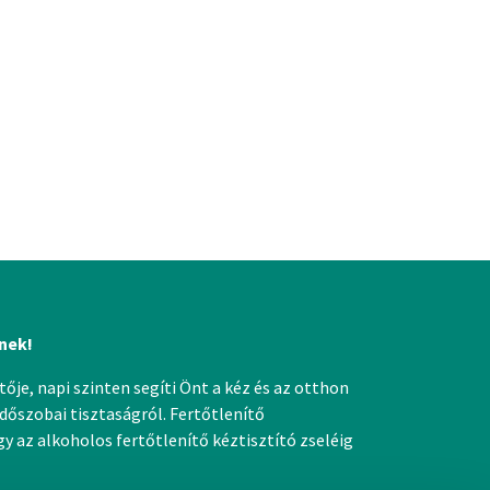
nek!
ője, napi szinten segíti Önt a kéz és az otthon
dőszobai tisztaságról. Fertőtlenítő
 az alkoholos fertőtlenítő kéztisztító zseléig