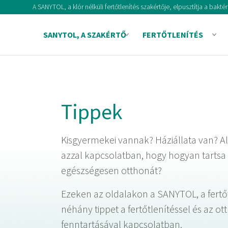
Skip
A SANYTOL, a klór nélküli fertőtlenítés szakértője, elpusztítja a bak
to
content
SANYTOL, A SZAKÉRTŐ
FERTŐTLENÍTÉS
Tippek
Kisgyermekei vannak? Háziállata van? Al
azzal kapcsolatban, hogy hogyan tartsa 
egészségesen otthonát?
Ezeken az oldalakon a SANYTOL, a fertőt
néhány tippet a fertőtlenítéssel és az ott
fenntartásával kapcsolatban.