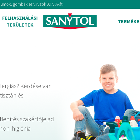
tériumok, gombák és vírusok 99,9%-át.
FELHASZNÁLÁSI
TERMÉKE
TERÜLETEK
lergiás? Kérdése van
tisztán és
lenítés szakértője ad
honi higiénia