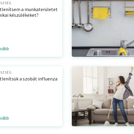
ÉSZSÉG
tlenítsem a munkaterületet
nikai készülékeket?
ovább
ÉSZSÉG
lenítsük a szobát influenza
ovább