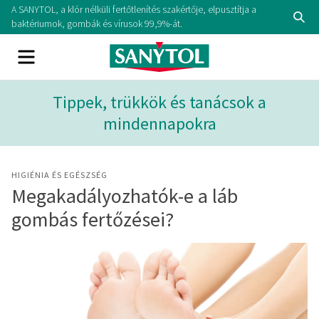
Skip
A SANYTOL, a klór nélküli fertőtlenítés szakértője, elpusztítja a
Se
to
baktériumok, gombák és vírusok 99,9%-át.
content
Menu
Tippek, trükkök és tanácsok a
mindennapokra
HIGIÉNIA ÉS EGÉSZSÉG
Megakadályozhatók-e a láb
gombás fertőzései?