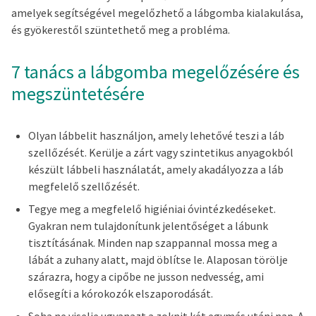
amelyek segítségével megelőzhető a lábgomba kialakulása,
és gyökerestől szüntethető meg a probléma.
7 tanács a lábgomba megelőzésére és
megszüntetésére
Olyan lábbelit használjon, amely lehetővé teszi a láb
szellőzését. Kerülje a zárt vagy szintetikus anyagokból
készült lábbeli használatát, amely akadályozza a láb
megfelelő szellőzését.
Tegye meg a megfelelő higiéniai óvintézkedéseket.
Gyakran nem tulajdonítunk jelentőséget a lábunk
tisztításának. Minden nap szappannal mossa meg a
lábát a zuhany alatt, majd öblítse le. Alaposan törölje
szárazra, hogy a cipőbe ne jusson nedvesség, ami
elősegíti a kórokozók elszaporodását.
Soha ne viselje ugyanazt a zoknit két egymás utáni nap. A