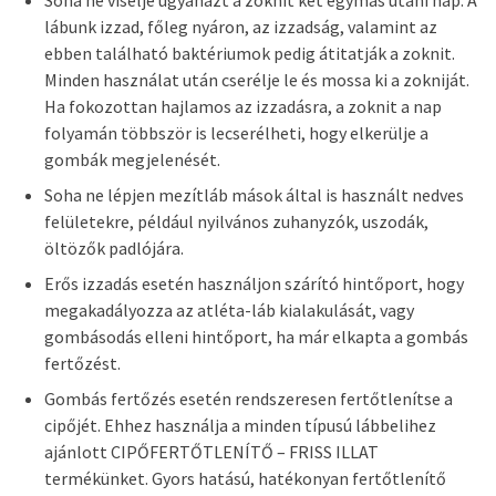
lábunk izzad, főleg nyáron, az izzadság, valamint az
ebben található baktériumok pedig átitatják a zoknit.
Minden használat után cserélje le és mossa ki a zokniját.
Ha fokozottan hajlamos az izzadásra, a zoknit a nap
folyamán többször is lecserélheti, hogy elkerülje a
gombák megjelenését.
Soha ne lépjen mezítláb mások által is használt nedves
felületekre, például nyilvános zuhanyzók, uszodák,
öltözők padlójára.
Erős izzadás esetén használjon szárító hintőport, hogy
megakadályozza az atléta-láb kialakulását, vagy
gombásodás elleni hintőport, ha már elkapta a gombás
fertőzést.
Gombás fertőzés esetén rendszeresen fertőtlenítse a
cipőjét. Ehhez használja a minden típusú lábbelihez
ajánlott CIPŐFERTŐTLENÍTŐ – FRISS ILLAT
termékünket. Gyors hatású, hatékonyan fertőtlenítő