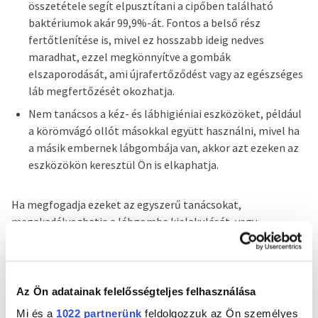
összetétele segít elpusztítani a cipőben található
baktériumok akár 99,9%-át. Fontos a belső rész
fertőtlenítése is, mivel ez hosszabb ideig nedves
maradhat, ezzel megkönnyítve a gombák
elszaporodását, ami újrafertőződést vagy az egészséges
láb megfertőzését okozhatja.
Nem tanácsos a kéz- és lábhigiéniai eszközöket, például
a körömvágó ollót másokkal együtt használni, mivel ha
a másik embernek lábgombája van, akkor azt ezeken az
eszközökön keresztül Ön is elkaphatja.
Ha megfogadja ezeket az egyszerű tanácsokat,
megakadályozhatja a lábgomba kialakulását, vagy
megszüntetheti a már kialakult fertőzést.
Az Ön adatainak felelősségteljes felhasználása
Ez is érdekelheti
Mi és a
1022 partnerünk
feldolgozzuk az Ön személyes