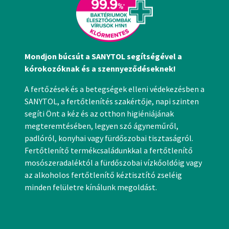
Mondjon búcsút a SANYTOL segítségével a
kórokozóknak és a szennyeződéseknek!
A fertőzések és a betegségek elleni védekezésben a
SANYTOL, a fertőtlenítés szakértője, napi szinten
segíti Önt a kéz és az otthon higiéniájának
megteremtésében, legyen szó ágyneműről,
padlóról, konyhai vagy fürdőszobai tisztaságról.
Fertőtlenítő termékcsaládunkkal a fertőtlenítő
mosószeradaléktól a fürdőszobai vízkőoldóig vagy
az alkoholos fertőtlenítő kéztisztító zseléig
minden felületre kínálunk megoldást.