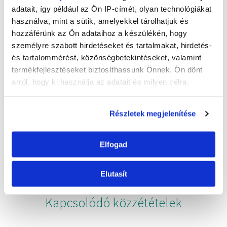
adatait, így például az Ön IP-címét, olyan technológiákat
használva, mint a sütik, amelyekkel tárolhatjuk és
hozzáférünk az Ön adataihoz a készülékén, hogy
személyre szabott hirdetéseket és tartalmakat, hirdetés-
és tartalommérést, közönségbetekintéseket, valamint
termékfejlesztéseket biztosíthassunk Önnek. Ön dönt
arról, hogy ki használja az adatait és milyen célra.
Sanytol
Ha engedélyezi, a következőt is meg szeretnénk tenni:
Részletek megjelenítése
Fertőtlenítő
Információgyűjtés az Ön földrajzi
Cipőkhöz – Friss illat
elhelyezkedéséről pár méteres pontossággal
Elfogad
Az Ön készülékén beazonosítása annak konkrét
tulajdonságainak (ujjlenyomat) aktív ellenőrzésével
Tudjon meg többet személyes adatainak feldolgozási
Elutasít
módjairól és adja meg preferenciáit a
Részletek
pontban
. Bármikor módosíthatja vagy visszavonhatja a
Kapcsolódó közzétételek
Sütinyilatkozathoz való hozzájárulását.