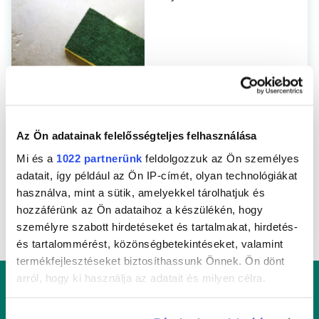
Olvasson tovább
KONYHA
Az Ön adatainak felelősségteljes felhasználása
A konyha megfelelő
fertőtlenítése
Mi és a
1022 partnerünk
feldolgozzuk az Ön személyes
adatait, így például az Ön IP-címét, olyan technológiákat
használva, mint a sütik, amelyekkel tárolhatjuk és
hozzáférünk az Ön adataihoz a készülékén, hogy
Olvasson tovább
személyre szabott hirdetéseket és tartalmakat, hirdetés-
és tartalommérést, közönségbetekintéseket, valamint
termékfejlesztéseket biztosíthassunk Önnek. Ön dönt
arról, hogy ki használja az adatait és milyen célra.
Ha engedélyezi, a következőt is meg szeretnénk tenni: