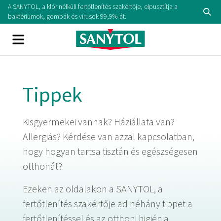
Skip
A SANYTOL, a klór nélküli fertőtlenítés szakértője, elpusztítja a
Se
to
baktériumok, gombák és vírusok 99,9%-át.
content
Menu
Tippek
Kisgyermekei vannak? Háziállata van?
Allergiás? Kérdése van azzal kapcsolatban,
hogy hogyan tartsa tisztán és egészségesen
otthonát?
Ezeken az oldalakon a SANYTOL, a
fertőtlenítés szakértője ad néhány tippet a
fertőtlenítéssel és az otthoni higiénia