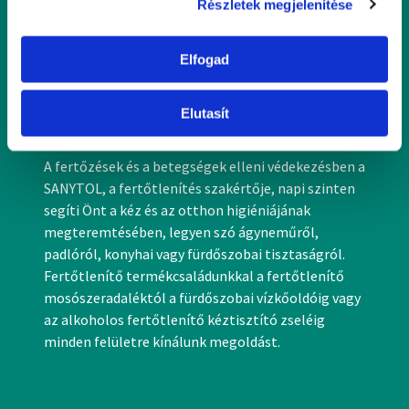
Részletek megjelenítése
Információgyűjtés az Ön földrajzi
elhelyezkedéséről pár méteres pontossággal
Elfogad
Az Ön készülékén beazonosítása annak konkrét
tulajdonságainak (ujjlenyomat) aktív ellenőrzésével
Mondjon búcsút a SANYTOL segítségével a
Tudjon meg többet személyes adatainak feldolgozási
Elutasít
kórokozóknak és a szennyeződéseknek!
módjairól és adja meg preferenciáit a
Részletek
pontban
. Bármikor módosíthatja vagy visszavonhatja a
A fertőzések és a betegségek elleni védekezésben a
Sütinyilatkozathoz való hozzájárulását.
SANYTOL, a fertőtlenítés szakértője, napi szinten
segíti Önt a kéz és az otthon higiéniájának
Sütiket használunk a tartalmak és hirdetések személyre
megteremtésében, legyen szó ágyneműről,
szabásához, közösségi funkciók biztosításához,
padlóról, konyhai vagy fürdőszobai tisztaságról.
valamint weboldalforgalmunk elemzéséhez. Ezenkívül
Fertőtlenítő termékcsaládunkkal a fertőtlenítő
közösségi média-, hirdető- és elemező partnereinkkel
mosószeradaléktól a fürdőszobai vízkőoldóig vagy
megosztjuk az Ön weboldalhasználatra vonatkozó
az alkoholos fertőtlenítő kéztisztító zseléig
adatait, akik kombinálhatják az adatokat más olyan
minden felületre kínálunk megoldást.
adatokkal, amelyeket Ön adott meg számukra vagy az
Ön által használt más szolgáltatásokból gyűjtöttek.