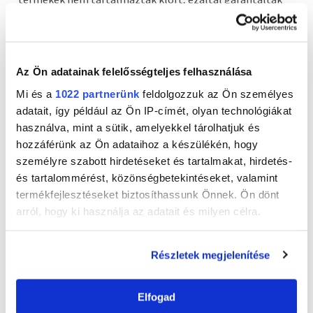
az egész család biztonságát és egészségét.
Azóta a SANYTOL folyamatosan megújul, hogy egyre
Az Ön adatainak felelősségteljes felhasználása
hatékonyabb és a fogyasztók igényeinek egyre inkább
megfelelő termékeket kínáljon. A SANYTOL termékcsalád
Mi és a
1022 partnerünk
feldolgozzuk az Ön személyes
hatékony és praktikus megoldások széles választékát
adatait, így például az Ön IP-címét, olyan technológiákat
kínálja a tisztításhoz és a fertőtlenítéshez: a fertőtlenítő
használva, mint a sütik, amelyekkel tárolhatjuk és
mosószeradaléktól a fürdőszobai vízkőoldóig, a konyhai
hozzáférünk az Ön adataihoz a készülékén, hogy
zsíroldótól az alkoholos kézfertőtlenítő gélig minden
személyre szabott hirdetéseket és tartalmakat, hirdetés-
bizonnyal Ön is megtalálja az igényeinek megfelelő
és tartalommérést, közönségbetekintéseket, valamint
terméket. Már csak azért is, mert a termékcsalád
termékfejlesztéseket biztosíthassunk Önnek. Ön dönt
folyamatosan új termékekkel bővül!
arról, hogy ki használja az adatait és milyen célra.
A SANYTOL folyamatosan megújul, hogy egyre
Ha engedélyezi, a következőt is meg szeretnénk tenni:
hatékonyabb és a fogyasztók igényeinek egyre
Részletek megjelenítése
inkább megfelelő termékeket kínáljon
Információgyűjtés az Ön földrajzi
elhelyezkedéséről pár méteres pontossággal
Elfogad
Az Ön készülékén beazonosítása annak konkrét