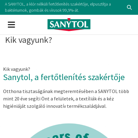
A SANYTOL, a klór nélküli fertőtlenítés szakértője, elpusztítja a
baktériumok, gombák és vírusok 99,9%-át.
Kik vagyunk?
Kik vagyunk?
Sanytol, a fertőtlenítés szakértője
Otthona tisztaságának megteremtésében a SANYTOL több
mint 20 éve segíti Önt a felületek, a textíliák és a kéz
higiéniáját szolgáló innovatív termékcsaládjával.