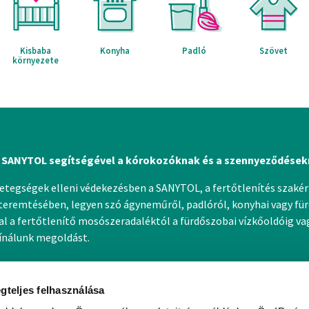
Kisbaba
Konyha
Padló
Szövet
környezete
 SANYTOL segítségével a kórokozóknak és a szennyeződések
betegségek elleni védekezésben a SANYTOL, a fertőtlenítés szakért
eremtésében, legyen szó ágyneműről, padlóról, konyhai vagy für
 a fertőtlenítő mosószeradaléktól a fürdőszobai vízkőoldóig vagy
kínálunk megoldást.
gteljes felhasználása