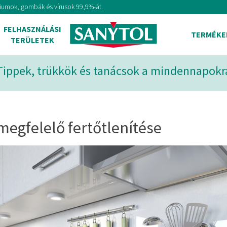
tériumok, gombák és vírusok 99,9%-át.
FELHASZNÁLÁSI
TERMÉKE
TERÜLETEK
Tippek, trükkök és tanácsok a mindennapokr
megfelelő fertőtlenítése