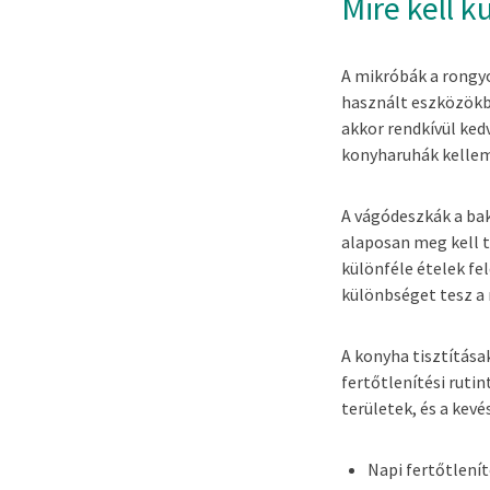
Mire kell k
A mikróbák a rongy
használt eszközökb
akkor rendkívül ked
konyharuhák kellem
A vágódeszkák a bak
alaposan meg kell t
különféle ételek fe
különbséget tesz a n
A konyha tisztítása
fertőtlenítési ruti
területek, és a kev
Napi fertőtlenít