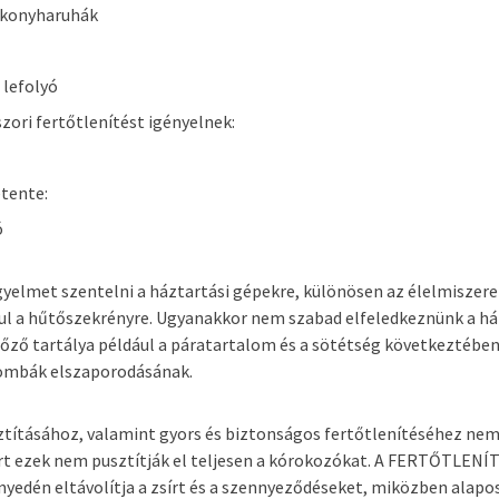
 konyharuhák
 lefolyó
ori fertőtlenítést igényelnek:
etente:
ó
yelmet szentelni a háztartási gépekre, különösen az élelmiszere
ául a hűtőszekrényre. Ugyanakkor nem szabad elfeledkeznünk a há
főző tartálya például a páratartalom és a sötétség következtébe
ombák elszaporodásának.
ztításához, valamint gyors és biztonságos fertőtlenítéséhez ne
ert ezek nem pusztítják el teljesen a kórokozókat. A FERTŐTLEN
dén eltávolítja a zsírt és a szennyeződéseket, miközben alaposa