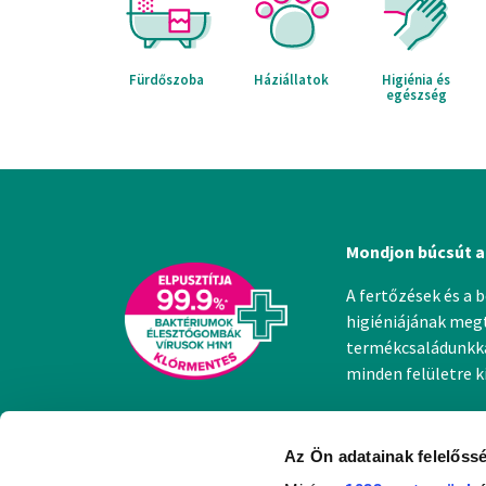
Fürdőszoba
Háziállatok
Higiénia és
egészség
Mondjon búcsút a
A fertőzések és a 
higiéniájának megt
termékcsaládunkkal
minden felületre 
Az Ön adatainak felelőssé