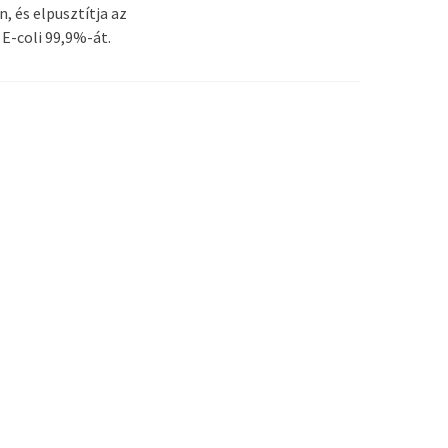
, és elpusztítja az
E-coli 99,9%-át.