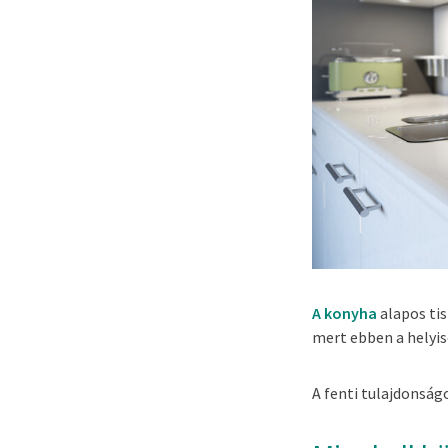
A konyha
alapos tis
mert ebben a helyis
A fenti tulajdonsá