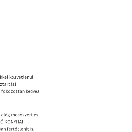
kkel közvetlenül
ztartási
n fokozottan kedvez
m elég mosószert és
ÍTŐ KONYHAI
n fertőtlenít is,