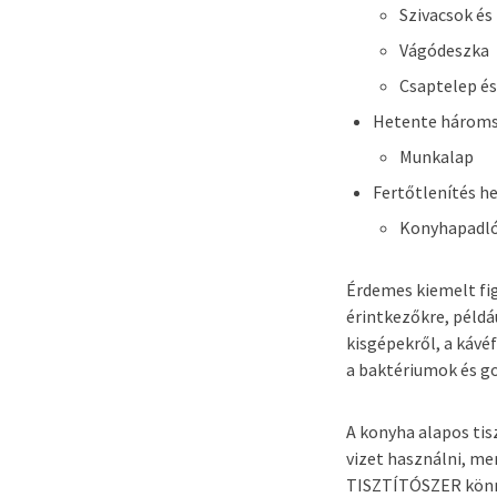
Szivacsok és
Vágódeszka
Csaptelep és
Hetente háromsz
Munkalap
Fertőtlenítés h
Konyhapadl
Érdemes kiemelt fig
érintkezőkre, péld
kisgépekről, a kávé
a baktériumok és g
A konyha alapos tis
vizet használni, m
TISZTÍTÓSZER könnye