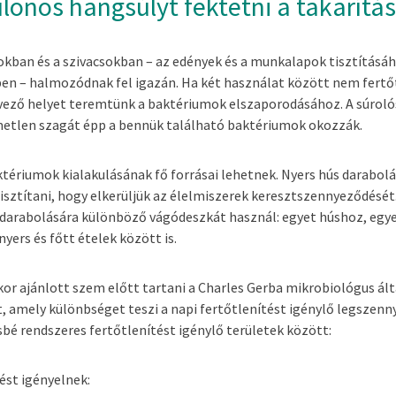
ülönös hangsúlyt fektetni a takarítá
okban és a szivacsokban – az edények és a munkalapok tisztítás
en – halmozódnak fel igazán. Ha két használat között nem fertőt
vező helyet teremtünk a baktériumok elszaporodásához. A súroló
etlen szagát épp a bennük található baktériumok okozzák.
tériumok kialakulásának fő forrásai lehetnek. Nyers hús darabol
isztítani, hogy elkerüljük az élelmiszerek keresztszennyeződését.
ldarabolására különböző vágódeszkát használ: egyet húshoz, egy
yers és főtt ételek között is.
kor ajánlott szem előtt tartani a Charles Gerba mikrobiológus ál
nt, amely különbséget teszi a napi fertőtlenítést igénylő legszen
ésbé rendszeres fertőtlenítést igénylő területek között:
ést igényelnek: