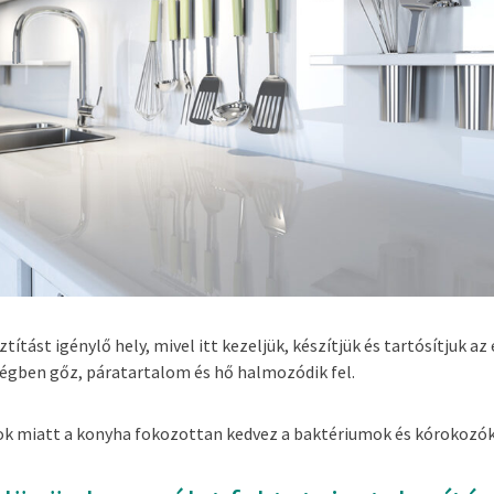
ztítást igénylő hely, mivel itt kezeljük, készítjük és tartósítjuk az
égben gőz, páratartalom és hő halmozódik fel.
gok miatt a konyha fokozottan kedvez a baktériumok és kórokozó