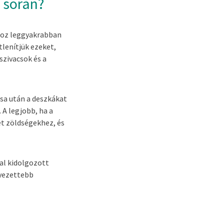
s során?
ához leggyakrabban
lenítjük ezeket,
szivacsok és a
ása után a deszkákat
 A legjobb, ha a
et zöldségekhez, és
tal kidolgozott
nyezettebb