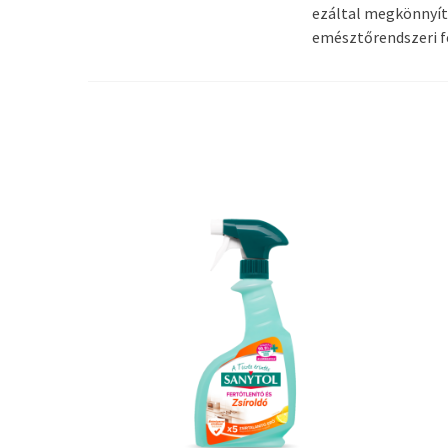
ezáltal megkönnyítv
emésztőrendszeri fe