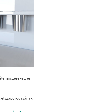
 élelmiszereket, és
k elszaporodásának.