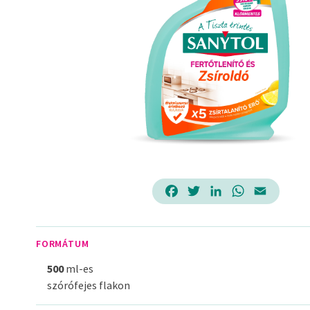
Facebook
Twitter
LinkedIn
WhatsApp
Email
FORMÁTUM
500
ml-es
szórófejes flakon