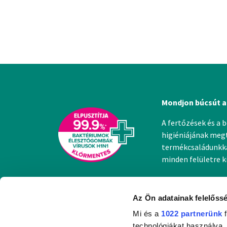
Mondjon búcsút a
A fertőzések és a 
higiéniájának megt
termékcsaládunkkal
minden felületre 
Az Ön adatainak felelőssé
Mi és a
1022 partnerünk
f
technológiákat használva, 