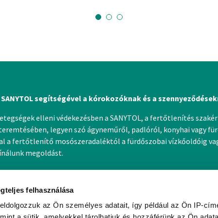
 SANYTOL segítségével a kórokozóknak és a szennyeződések
betegségek elleni védekezésben a SANYTOL, a fertőtlenítés szakért
eremtésében, legyen szó ágyneműről, padlóról, konyhai vagy für
 a fertőtlenítő mosószeradaléktól a fürdőszobai vízkőoldóig vagy
kínálunk megoldást.
gteljes felhasználása
eldolgozzuk az Ön személyes adatait, így például az Ön IP-címé
mint a sütik, amelyekkel tárolhatjuk és hozzáférünk az Ön adat