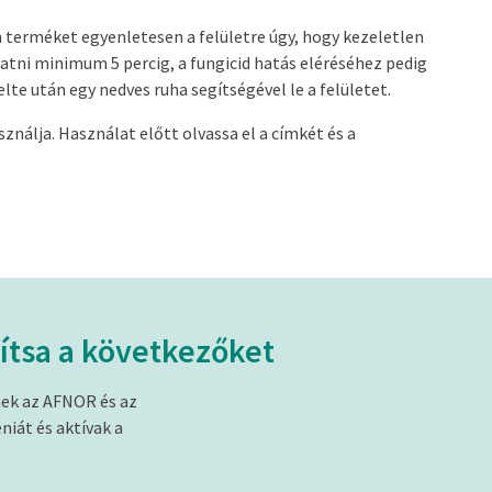
 terméket egyenletesen a felületre úgy, hogy kezeletlen
atni minimum 5 percig, a fungicid hatás eléréséhez pedig
elte után egy nedves ruha segítségével le a felületet.
ználja. Használat előtt olvassa el a címkét és a
ítsa a következőket
nek az AFNOR és az
niát és aktívak a