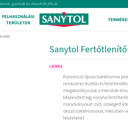
tériumok, gombák és vírusok 99,9%-át.
FELHASZNÁLÁSI
TERMÉKE
TERÜLETEK
íroldó
Sanytol Fertőtlenítő
LEÍRÁS
Különböző típusú baktériumok jel
rendszeres tisztítás és fertőtlení
megakadályozzuk a mikrobák elszapo
kifejlesztett egy konyhai fertőtle
maradványokat: zsírt, odaégett éte
okozó baktériumokat, miközben védi,
felületeket.