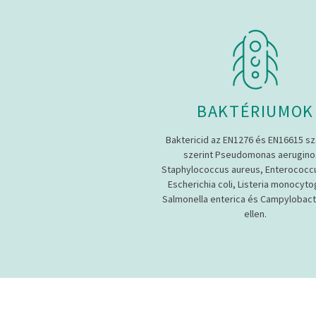
BAKTÉRIUMOK
Baktericid az EN1276 és EN16615 s
szerint Pseudomonas aerugino
Staphylococcus aureus, Enterococcu
Escherichia coli, Listeria monocyt
Salmonella enterica és Campylobacte
ellen.