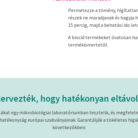
Permetezze a tömény, hígítatlan
részek ne maradjanak és hagyja h
15 percig, majd a behatási ido let
A biocid termékeket óvatosan has
termékismertetőt.
ervezték, hogy hatékonyan eltávol
kat egy mikrobiológiai laboratóriumban tesztelik, és megfelel
hatékonyság európai szabványainak. Garantálják a tökéletes higié
következőkben: