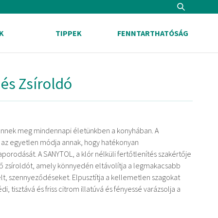
Search
K
TIPPEK
FENNTARTHATÓSÁG
 és Zsíroldó
ennek meg mindennapi életünkben a konyhában. A
tés az egyetlen módja annak, hogy hatékonyan
rodását. A SANYTOL, a klór nélküli fertőtlenítés szakértője
nítő zsíroldót, amely könnyedén eltávolítja a legmakacsabb
lt, szennyeződéseket. Elpusztítja a kellemetlen szagokat
 tisztává és friss citrom illatúvá és fényessé varázsolja a