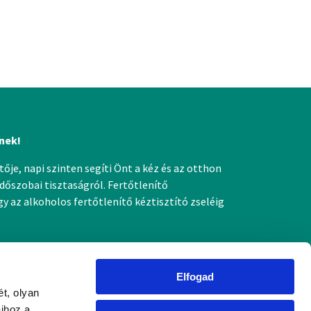
nek!
ője, napi szinten segíti Önt a kéz és az otthon
dőszobai tisztaságról. Fertőtlenítő
 az alkoholos fertőtlenítő kéztisztító zseléig
Elfogad
t, olyan
aihoz a