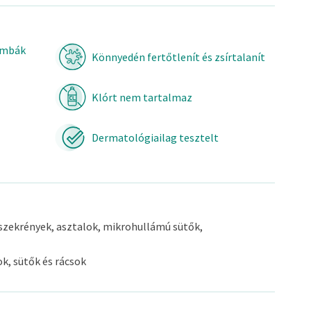
gombák
Könnyedén fertőtlenít és zsírtalanít
Klórt nem tartalmaz
Dermatológiailag tesztelt
zekrények, asztalok, mikrohullámú sütők,
k, sütők és rácsok