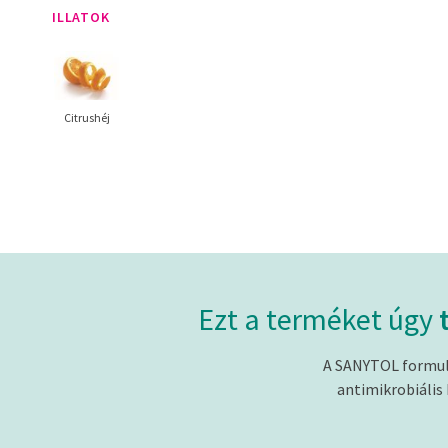
ILLATOK
Citrushéj
Ezt a terméket úgy
t
A SANYTOL formulá
antimikrobiális 