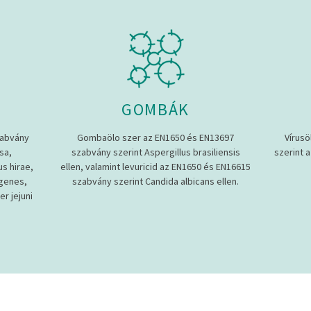
GOMBÁK
zabvány
Gombaölo szer az EN1650 és EN13697
Vírusö
sa,
szabvány szerint Aspergillus brasiliensis
szerint a
s hirae,
ellen, valamint levuricid az EN1650 és EN16615
ogenes,
szabvány szerint Candida albicans ellen.
r jejuni