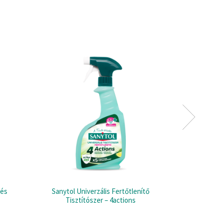
 és
Sanytol Univerzális Fertőtlenítő
Sanytol 
Tisztítószer – 4actions
Felület