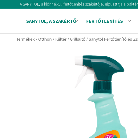
Skip
A SANYTOL, a klór nélküli fertőtlenítés szakértője, elpusztítja a bak
to
content
SANYTOL, A SZAKÉRTŐ
FERTŐTLENÍTÉS
Termékek
/
Otthon
/
Kültér
/
Grillsütő
/ Sanytol Fertőtlenítő és Zs