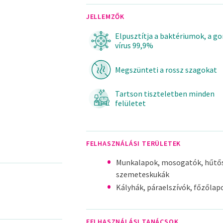
JELLEMZŐK
Elpusztítja a baktériumok, a 
vírus 99,9%
Megszünteti a rossz szagokat
Tartson tiszteletben minden
felületet
FELHASZNÁLÁSI TERÜLETEK
Munkalapok, mosogatók, hűtős
szemeteskukák
Kályhák, páraelszívók, főzőlapo
FELHASZNÁLÁSI TANÁCSOK