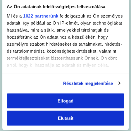
következőket
Az Ön adatainak felelősségteljes felhasználása
Mi és a
1022 partnerünk
feldolgozzuk az Ön személyes
A SANYTOL formulákat egy mikrobiológiai laboratóriumban
adatait, így például az Ön IP-címét, olyan technológiákat
tesztelik, és megfelelnek az AFNOR és az antimikrobiális
használva, mint a sütik, amelyekkel tárolhatjuk és
hatékonyság európai szabványainak. Garantálják a tökéletes
hozzáférünk az Ön adataihoz a készülékén, hogy
higiéniát és aktívak a következőkben:
személyre szabott hirdetéseket és tartalmakat, hirdetés-
és tartalommérést, közönségbetekintéseket, valamint
termékfejlesztéseket biztosíthassunk Önnek. Ön dönt
arról, hogy ki használja az adatait és milyen célra.
Ha engedélyezi, a következőt is meg szeretnénk tenni:
Részletek megjelenítése
Információgyűjtés az Ön földrajzi
elhelyezkedéséről pár méteres pontossággal
BAKTÉRIUMOK
GOMBÁK
Elfogad
Az Ön készülékén beazonosítása annak konkrét
Baktériumölő baktericid
gombaölő fungicid (behatási
tulajdonságainak (ujjlenyomat) aktív ellenőrzésével
(behatási idő: 5 perc)az EN
idő: 15 perc) az EN 13697
Tudjon meg többet személyes adatainak feldolgozási
Elutasít
13697
módjairól és adja meg preferenciáit a
Részletek
pontban
. Bármikor módosíthatja vagy visszavonhatja a