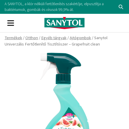
Skip
A SANYTOL, a klór nélküli fertőtlenítés szakértője, elpusztítja a
Se
to
baktériumok, gombák és vírusok 99,9%-át.
content
Menu
Termékek
/
Otthon
/
Egyéb tárgyak
/
Ajtógombok
/ Sanytol
Univerzális Fertőtlenítő Tisztítószer – Grapefruit clean