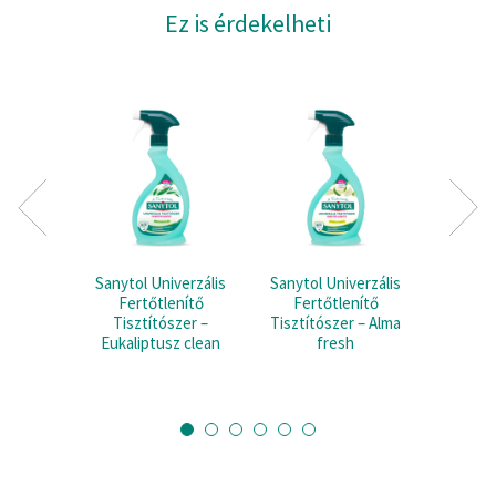
Ez is érdekelheti
Sanytol Univerzális
Sanytol Univerzális
S
Fertőtlenítő
Fertőtlenítő
Fertőtl
Tisztítószer –
Tisztítószer – Alma
és Felü
Eukaliptusz clean
fresh
4a