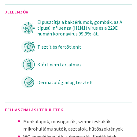
JELLEMZŐK
Elpusztítja a baktériumok, gombák, az A
típusú influenza (H1N1) vírus és a 229E
humán koronavírus 99,9%-át.
Tisztít és fertőtlenít
Klórt nem tartalmaz
Dermatológiailag tesztelt
FELHASZNÁLÁSI TERÜLETEK
Munkalapok, mosogatók, szemeteskukák,
mikrohullámú sütők, asztalok, hűtőszekrények
WC, mosdókagylók, zuhanyozók, fürdőkádak,