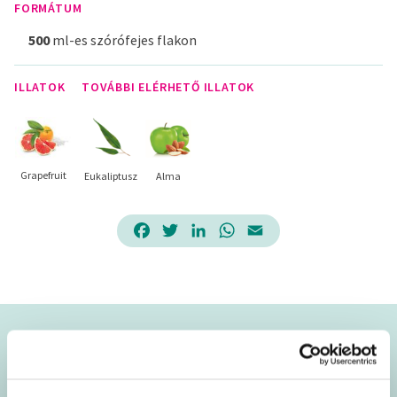
FORMÁTUM
500
ml-es szórófejes flakon
ILLATOK
TOVÁBBI ELÉRHETŐ ILLATOK
Grapefruit
Eukaliptusz
Alma
Facebook
Twitter
LinkedIn
WhatsApp
Email
Ezt a terméket úgy
tervezték, hogy
hatékonyan eltávolítsa a