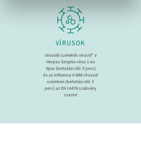
Sütinyilatkozathoz való hozzájárulását.
Sütiket használunk a tartalmak és hirdetések személyre
szabásához, közösségi funkciók biztosításához,
valamint weboldalforgalmunk elemzéséhez. Ezenkívül
VÍRUSOK
közösségi média-, hirdető- és elemező partnereinkkel
megosztjuk az Ön weboldalhasználatra vonatkozó
vírusölő szelektív virucid* a
adatait, akik kombinálhatják az adatokat más olyan
Herpes Simplex vírus 1-es
adatokkal, amelyeket Ön adott meg számukra vagy az
típus (behatási idő: 5 perc)
Ön által használt más szolgáltatásokból gyűjtöttek.
és az Influenza A NINI vírussal
szemben (behatási idő: 5
perc) az EN 14476 szabvány
szerint