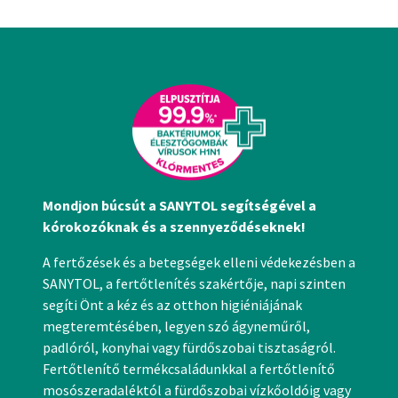
Mondjon búcsút a SANYTOL segítségével a
kórokozóknak és a szennyeződéseknek!
A fertőzések és a betegségek elleni védekezésben a
SANYTOL, a fertőtlenítés szakértője, napi szinten
segíti Önt a kéz és az otthon higiéniájának
megteremtésében, legyen szó ágyneműről,
padlóról, konyhai vagy fürdőszobai tisztaságról.
Fertőtlenítő termékcsaládunkkal a fertőtlenítő
mosószeradaléktól a fürdőszobai vízkőoldóig vagy