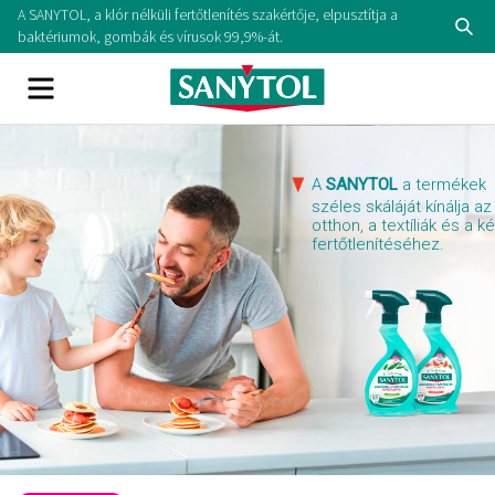
Skip
A SANYTOL, a klór nélküli fertőtlenítés szakértője, elpusztítja a
Se
to
baktériumok, gombák és vírusok 99,9%-át.
content
Menu
A
SANYTOL
a termékek
széles skáláját kínálja az
otthon, a textíliák és a k
fertőtlenítéséhez.