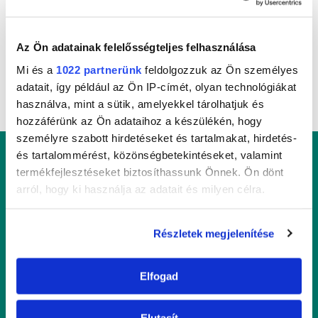
Sanytol Fertőtlenítő és Zsíroldó
Az Ön adatainak felelősségteljes felhasználása
Mi és a
1022 partnerünk
feldolgozzuk az Ön személyes
adatait, így például az Ön IP-címét, olyan technológiákat
használva, mint a sütik, amelyekkel tárolhatjuk és
hozzáférünk az Ön adataihoz a készülékén, hogy
személyre szabott hirdetéseket és tartalmakat, hirdetés-
és tartalommérést, közönségbetekintéseket, valamint
termékfejlesztéseket biztosíthassunk Önnek. Ön dönt
arról, hogy ki használja az adatait és milyen célra.
Ha engedélyezi, a következőt is meg szeretnénk tenni:
Részletek megjelenítése
Információgyűjtés az Ön földrajzi
elhelyezkedéséről pár méteres pontossággal
Mondjon búcsút a SANYTOL segítségével a
Elfogad
Az Ön készülékén beazonosítása annak konkrét
kórokozóknak és a szennyeződéseknek!
tulajdonságainak (ujjlenyomat) aktív ellenőrzésével
Tudjon meg többet személyes adatainak feldolgozási
Elutasít