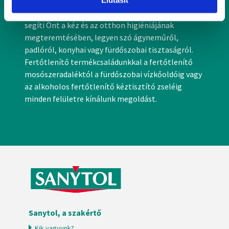
A fertőzések és a betegségek elleni védekezésben a
módjairól és adja meg preferenciáit a
Részletek
SANYTOL, a fertőtlenítés szakértője, napi szinten
pontban
. Bármikor módosíthatja vagy visszavonhatja a
segíti Önt a kéz és az otthon higiéniájának
Sütinyilatkozathoz való hozzájárulását.
megteremtésében, legyen szó ágyneműről,
padlóról, konyhai vagy fürdőszobai tisztaságról.
Sütiket használunk a tartalmak és hirdetések személyre
Fertőtlenítő termékcsaládunkkal a fertőtlenítő
szabásához, közösségi funkciók biztosításához,
mosószeradaléktól a fürdőszobai vízkőoldóig vagy
valamint weboldalforgalmunk elemzéséhez. Ezenkívül
az alkoholos fertőtlenítő kéztisztító zseléig
közösségi média-, hirdető- és elemező partnereinkkel
minden felületre kínálunk megoldást.
megosztjuk az Ön weboldalhasználatra vonatkozó
adatait, akik kombinálhatják az adatokat más olyan
adatokkal, amelyeket Ön adott meg számukra vagy az
Ön által használt más szolgáltatásokból gyűjtöttek.
Sanytol, a szakértő
Kik vagyunk?