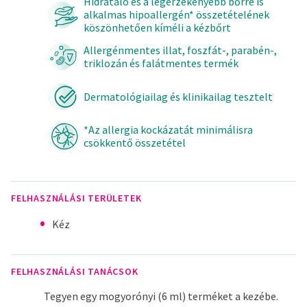
Hidratáló és a legérzékenyebb bőrre is
alkalmas hipoallergén* összetételének
köszönhetően kíméli a kézbőrt
Allergénmentes illat, foszfát-, parabén-,
triklozán és falátmentes termék
Dermatológiailag és klinikailag tesztelt
*Az allergia kockázatát minimálisra
csökkentő összetétel
FELHASZNÁLÁSI TERÜLETEK
Kéz
FELHASZNÁLÁSI TANÁCSOK
Tegyen egy mogyorónyi (6 ml) terméket a kezébe.