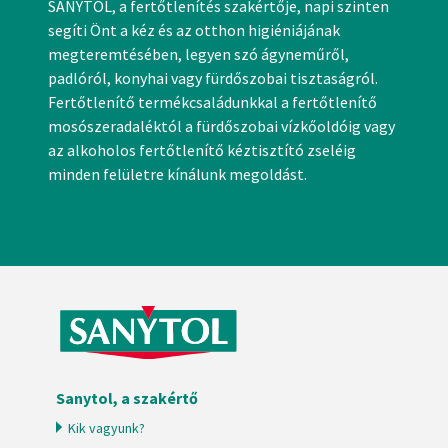
SANYTOL, a fertőtlenítés szakértője, napi szinten
segíti Önt a kéz és az otthon higiéniájának
megteremtésében, legyen szó ágyneműről,
padlóról, konyhai vagy fürdőszobai tisztaságról.
Fertőtlenítő termékcsaládunkkal a fertőtlenítő
mosószeradaléktól a fürdőszobai vízkőoldóig vagy
az alkoholos fertőtlenítő kéztisztító zseléig
minden felületre kínálunk megoldást.
Sanytol, a szakértő
Kik vagyunk?