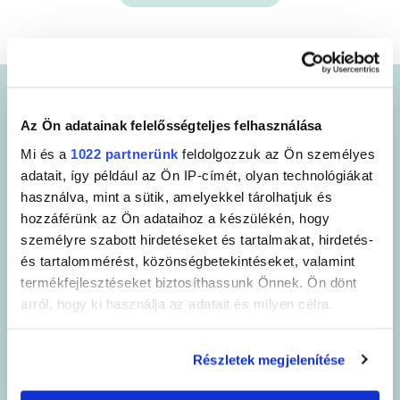
Ezt a terméket úgy
tervezték, hogy
Az Ön adatainak felelősségteljes felhasználása
hatékonyan eltávolítsa a
Mi és a
1022 partnerünk
feldolgozzuk az Ön személyes
következőket
adatait, így például az Ön IP-címét, olyan technológiákat
használva, mint a sütik, amelyekkel tárolhatjuk és
A SANYTOL formulákat egy mikrobiológiai laboratóriumban
hozzáférünk az Ön adataihoz a készülékén, hogy
tesztelik, és megfelelnek az AFNOR és az antimikrobiális
személyre szabott hirdetéseket és tartalmakat, hirdetés-
hatékonyság európai szabványainak. Garantálják a tökéletes
és tartalommérést, közönségbetekintéseket, valamint
higiéniát és aktívak a következőkben:
termékfejlesztéseket biztosíthassunk Önnek. Ön dönt
arról, hogy ki használja az adatait és milyen célra.
Ha engedélyezi, a következőt is meg szeretnénk tenni:
Részletek megjelenítése
Információgyűjtés az Ön földrajzi
elhelyezkedéséről pár méteres pontossággal