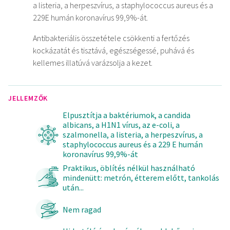
a listeria, a herpeszvírus, a staphylococcus aureus és a
229E humán koronavírus 99,9%-át.
Antibakteriális összetétele csökkenti a fertőzés
kockázatát és tisztává, egészségessé, puhává és
kellemes illatúvá varázsolja a kezet.
JELLEMZŐK
Elpusztítja a baktériumok, a candida
albicans, a H1N1 vírus, az e-coli, a
szalmonella, a listeria, a herpeszvírus, a
staphylococcus aureus és a 229 E humán
koronavírus 99,9%-át
Praktikus, öblítés nélkül használható
mindenütt: metrón, étterem előtt, tankolás
után...
Nem ragad