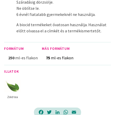
Száradásig dörzsölje.
Ne öblítse le.
6 évnél fiatalabb gyermekeknél ne használja.
A biocid termékeket óvatosan használja. Használat
előtt olvassa el a címkét és a termékismertetőt.
FORMÁTUM
MÁS FORMÁTUM
250
ml-es flakon
75
ml-es flakon
ILLATOK
Zöld tea
Facebook
Twitter
LinkedIn
WhatsApp
Email