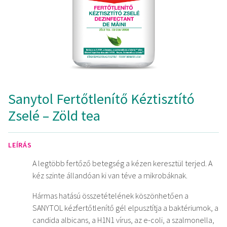
Sanytol Fertőtlenítő Kéztisztító
Zselé – Zöld tea
LEÍRÁS
A legtöbb fertőző betegség a kézen keresztül terjed. A
kéz szinte állandóan ki van téve a mikrobáknak.
Hármas hatású összetételének köszönhetően a
SANYTOL kézfertőtlenítő gél elpusztítja a baktériumok, a
candida albicans, a H1N1 vírus, az e-coli, a szalmonella,