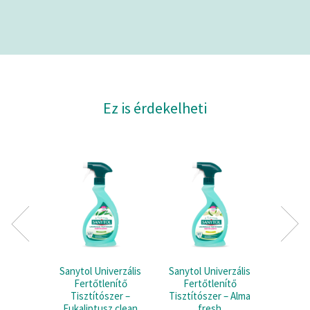
Ez is érdekelheti
Sanytol Univerzális
Sanytol Univerzális
S
Fertőtlenítő
Fertőtlenítő
Fertőtl
Tisztítószer –
Tisztítószer – Alma
és Felü
Eukaliptusz clean
fresh
4a