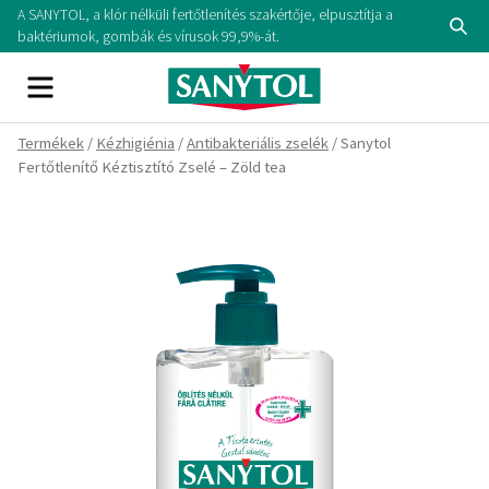
Skip
A SANYTOL, a klór nélküli fertőtlenítés szakértője, elpusztítja a
Se
to
baktériumok, gombák és vírusok 99,9%-át.
content
Menu
Termékek
/
Kézhigiénia
/
Antibakteriális zselék
/ Sanytol
Fertőtlenítő Kéztisztító Zselé – Zöld tea