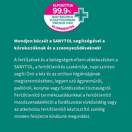
Mondjon búcsút a SANYTOL segítségével a
kórokozóknak és a szennyeződéseknek!
A fertőzések és a betegségek elleni védekezésben a
SANYTOL, a fertőtlenítés szakértője, napi szinten
segíti Önt a kéz és az otthon higiéniájának
megteremtésében, legyen szó ágyneműről,
padlóról, konyhai vagy fürdőszobai tisztaságról.
Fertőtlenítő termékcsaládunkkal a fertőtlenítő
mosószeradaléktól a fürdőszobai vízkőoldóig vagy
az alkoholos fertőtlenítő kéztisztító zseléig
minden felületre kínálunk megoldást.