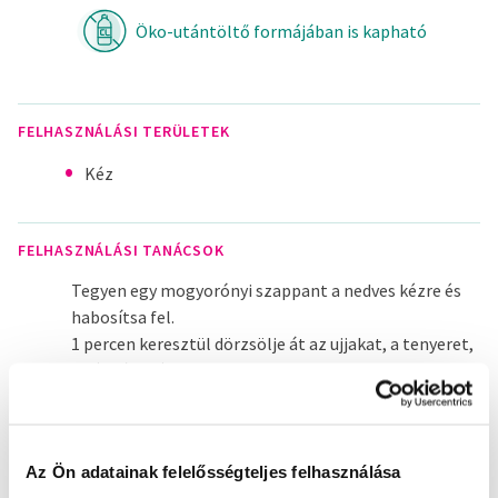
Öko-utántöltő formájában is kapható
FELHASZNÁLÁSI TERÜLETEK
Kéz
FELHASZNÁLÁSI TANÁCSOK
Tegyen egy mogyorónyi szappant a nedves kézre és
habosítsa fel.
1 percen keresztül dörzsölje át az ujjakat, a tenyeret,
a kézhátat és a körmöket.
Tiszta vízzel öblítse le.
Az Ön adatainak felelősségteljes felhasználása
FORMÁTUM