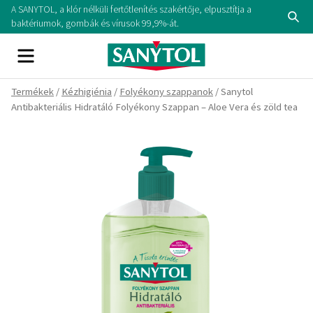
Skip
A SANYTOL, a klór nélküli fertőtlenítés szakértője, elpusztítja a
Se
to
baktériumok, gombák és vírusok 99,9%-át.
content
Menu
Termékek
/
Kézhigiénia
/
Folyékony szappanok
/ Sanytol
Antibakteriális Hidratáló Folyékony Szappan – Aloe Vera és zöld tea