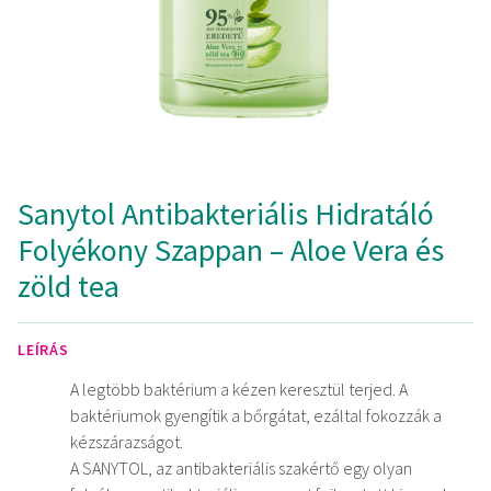
Sanytol Antibakteriális Hidratáló
Folyékony Szappan – Aloe Vera és
zöld tea
LEÍRÁS
A legtöbb baktérium a kézen keresztül terjed. A
baktériumok gyengítik a bőrgátat, ezáltal fokozzák a
kézszárazságot.
A SANYTOL, az antibakteriális szakértő egy olyan