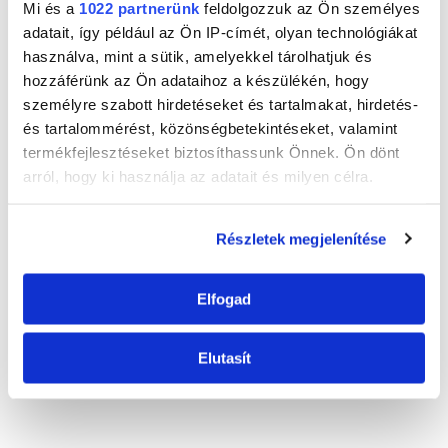
Mi és a
1022 partnerünk
feldolgozzuk az Ön személyes
250
ml-es flakon
adatait, így például az Ön IP-címét, olyan technológiákat
használva, mint a sütik, amelyekkel tárolhatjuk és
ILLATOK
TOVÁBBI ELÉRHETŐ ILLATOK
hozzáférünk az Ön adataihoz a készülékén, hogy
személyre szabott hirdetéseket és tartalmakat, hirdetés-
és tartalommérést, közönségbetekintéseket, valamint
termékfejlesztéseket biztosíthassunk Önnek. Ön dönt
Aloe vera és Zöld
Mandulatej és
Grapefruit és
arról, hogy ki használja az adatait és milyen célra.
tea
Méhpempő
Zöld citrom
Ha engedélyezi, a következőt is meg szeretnénk tenni:
Részletek megjelenítése
Facebook
Twitter
LinkedIn
WhatsApp
Email
Információgyűjtés az Ön földrajzi
elhelyezkedéséről pár méteres pontossággal
Elfogad
Az Ön készülékén beazonosítása annak konkrét
tulajdonságainak (ujjlenyomat) aktív ellenőrzésével
Tudjon meg többet személyes adatainak feldolgozási
Elutasít
Ez is érdekelheti
módjairól és adja meg preferenciáit a
Részletek
pontban
. Bármikor módosíthatja vagy visszavonhatja a
Sütinyilatkozathoz való hozzájárulását.