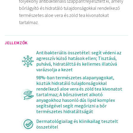
folyékony antibakteriális szappant fejlesztett ki, amely
bőrlágyító és hidratáló tulajdonságokkal rendelkező
természetes aloe vera és zöld tea kivonatokat
tartalmaz.
JELLEMZŐK
Antibakteriális összetétel: segít védeni az
agresszív külső hatások ellen; Tisztává,
puhává, hidratálttá és kellemes illatúvá
varázsolja a kezet
98%-ban természetes alapanyagokat,
köztük hidratáló tulajdonságokkal
rendelkező aloe vera és zöld tea kivonatot
tartalmaz; A bőrszövetet alkotó
anyagokhoz hasonló dús lipid komplex
segítségével segít megőrizni a bőr
természetes hidratáltságát
Dermatológiailag és klinikailag tesztelt
összetétel