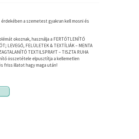
GÉPKOCSI U
e érdekében a szemetest gyakran kell mosni és
A mindennapos és 
megoldást.
A gépkocsi belső 
oblémát okoznak, használja a FERTŐTLENÍTŐ
fertőtlenítéséhe
ÓT; LEVEGŐ, FELÜLETEK & TEXTÍLIÁK – MENTA
SZAGTALANÍTÓ; L
ZAGTALANÍTÓ TEXTILSPRAYT – TISZTA RUHA
LÉGFRISSÍTŐ ÉS
ítő összetétele elpusztítja a kellemetlen
VIRÁGOK illattal t
 friss illatot hagy maga után!