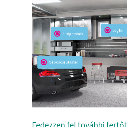
SZEKRÉNYBELSŐK
el, ezért fertőzés
A szekrények hosszú ideig zárva vannak, ezér
k a FERTŐTLENÍTŐ
amelyek kárt okozhatnak a bennük tartott ru
Légtér
EXTÍLIÁK – MENTA
megtisztításához és fertőtlenítéséhez a 
Ajtógombok
tériumok 99,9%-át.
SZAGTALANÍTÓ; LEVEGŐ, FELÜLETEK & TEXTÍLI
amely elpusztítja a vírusok és a baktériumok 9
után.
Gépkocsi utastér
Kapcsolódó
termékek
Fedezzen fel további fertő