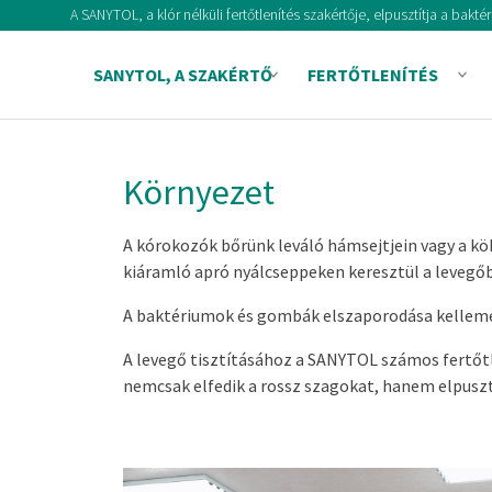
A SANYTOL, a klór nélküli fertőtlenítés szakértője, elpusztítja a bak
SANYTOL, A SZAKÉRTŐ
FERTŐTLENÍTÉS
Környezet
A kórokozók bőrünk leváló hámsejtjein vagy a k
kiáramló apró nyálcseppeken keresztül a levegőb
A baktériumok és gombák elszaporodása kellemet
A levegő tisztításához a SANYTOL számos fertőtl
nemcsak elfedik a rossz szagokat, hanem elpusztít