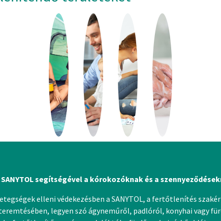
 SANYTOL segítségével a kórokozóknak és a szennyeződések
betegségek elleni védekezésben a SANYTOL, a fertőtlenítés szakért
eremtésében, legyen szó ágyneműről, padlóról, konyhai vagy für