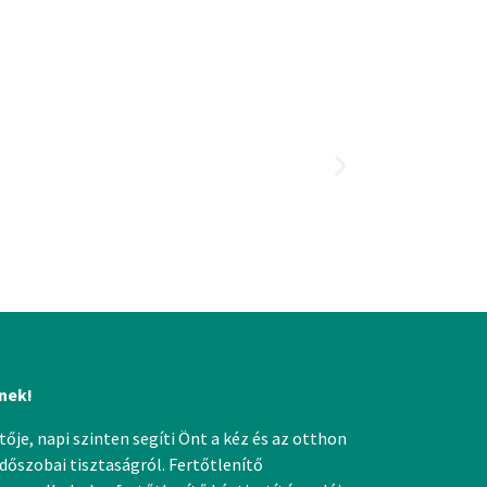
nek!
ője, napi szinten segíti Önt a kéz és az otthon
dőszobai tisztaságról. Fertőtlenítő