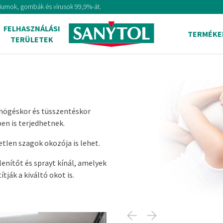
tériumok, gombák és vírusok 99,9%-át.
FELHASZNÁLÁSI
TERMÉKE
TERÜLETEK
öhögéskor és tüsszentéskor
en is terjedhetnek.
len szagok okozója is lehet.
enítőt és sprayt kínál, amelyek
ják a kiváltó okot is.