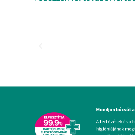
Mondjon búcsút a
A fertőzések és a 
higiéniájának megt