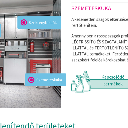
SZEMETESKUKA
t megtelnek porral és baktériumokkal,
A kellemetlen szagok elkerülés
Szekrénybelsők
hákban. A szerkrények belsejének
fertőtleníteni.
FERTŐTLENÍTŐ LÉGFRISSÍTŐ ÉS
Amennyiben a rossz szagok pr
ÁK – MENTA tisztítószert ajánljuk,
LÉGFRISSÍTŐ ÉS SZAGTALANÍT
9,9%-át és friss illatot hagy maga
ILLATTAL és FERTŐTLENÍTŐ S
ILLATTAL termékeket. Fertőtlen
szagokért felelős kórokozókat és
Kapcsolódó
Szemeteskuka
termékek
tlenítendő területeket