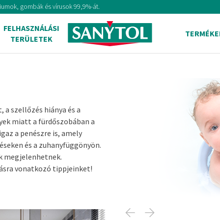
tériumok, gombák és vírusok 99,9%-át.
FELHASZNÁLÁSI
TERMÉKE
TERÜLETEK
 a szellőzés hiánya és a
yek miatt a fürdőszobában a
gaz a penészre is, amely
téseken és a zuhanyfüggönyön.
ók megjelenhetnek.
tásra vonatkozó tippjeinket!