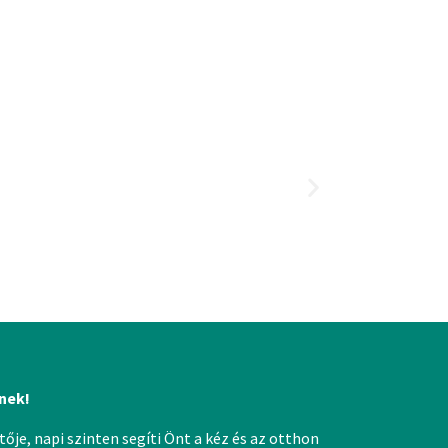
nek!
ője, napi szinten segíti Önt a kéz és az otthon