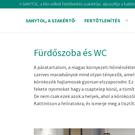
A SANYTOL, a klór nélküli fertőtlenítés szakértője, elpusztítja a bak
SANYTOL, A SZAKÉRTŐ
FERTŐTLENÍTÉS
Fürdőszoba és WC
A páratartalom, a magas környezeti hőmérséklet,
szerves maradványok mind olyan tényezők, amel
kórokozók hajlamosak gyorsan elszaporodni. Ez i
fekete nyomokat hagy a csaptelep körül, a tömí
De nem csak ezek azok a helyek, ahol a kórokoz
Kattintson a feliratokra, és ismerje meg a tisztí