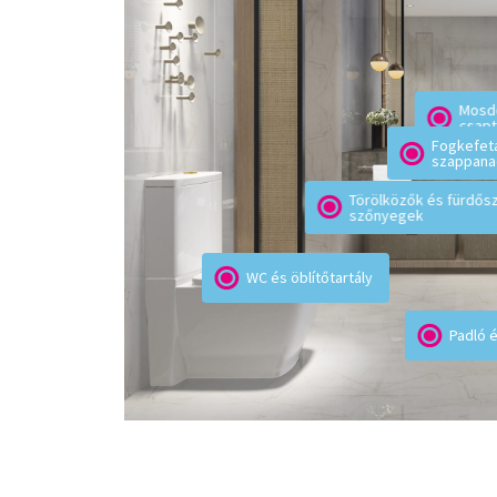
FOGKEFETARTÓ ÉS SZAPPANAD
 el a fogkrém- és
Gyakran megfeledkezünk róluk, pedig… A fog
zói, ahol érintés révén
alján gyakran víz gyűlik össze, ami elősegíti 
Mosd
DŐSZOBAI
hogy ez megtörténjen! Permetezzen FER
csapt
övet, miközben a
TISZTÍTÓSZERT rájuk, hagyja 15 percig hatni a 
Fogkefeta
szappana
őket.
Törölközők és fürdős
szőnyegek
Kapcsolódó
termékek
WC és öblítőtartály
Padló 