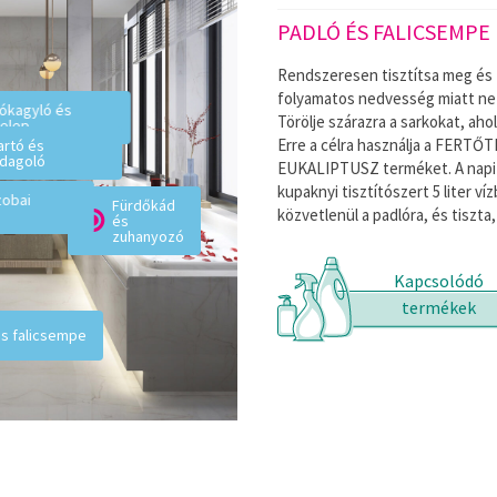
AGOLÓ
PADLÓ ÉS FALICSEMPE
kefetartók és a szappanadagolók
Rendszeresen tisztítsa meg és f
a mikróbák elszaporodását. Ne engedje,
folyamatos nedvesség miatt ne 
ókagyló és
TŐTLENÍTŐ FÜRDŐSZOBAI
Törölje szárazra a sarkokat, ahol
elep
szert, dörzsölje át, majd öblítse le
Erre a célra használja a FER
rtó és
dagoló
EUKALIPTUSZ terméket. A napi h
kupaknyi tisztítószert 5 liter v
zobai
Fürdőkád
közvetlenül a padlóra, és tiszta
és
zuhanyozó
Kapcsolódó
termékek
és falicsempe