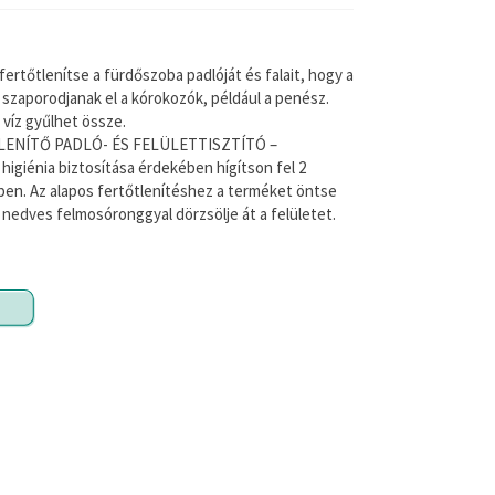
FÜRDŐKÁD 
ertőtlenítse a fürdőszoba padlóját és falait, hogy a
Távolítsa el a ví
szaporodjanak el a kórokozók, például a penész.
lehetnek. A falak
 víz gyűlhet össze.
FÜRDŐSZOBAI TI
TŐTLENÍTŐ PADLÓ- ÉS FELÜLETTISZTÍTÓ –
A tömítéseken kia
igiénia biztosítása érdekében hígítson fel 2
felületeket, ahol 
ízben. Az alapos fertőtlenítéshez a terméket öntse
kialakulásának m
, nedves felmosóronggyal dörzsölje át a felületet.
FÜRDŐSZOBAI TISZ
hatni.
A gyakran vízben 
Havonta egyszer 
MOSÓSZERADALÉ