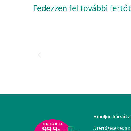
Fedezzen fel további fertő
Mondjon búcsút a
A fertőzések és a 