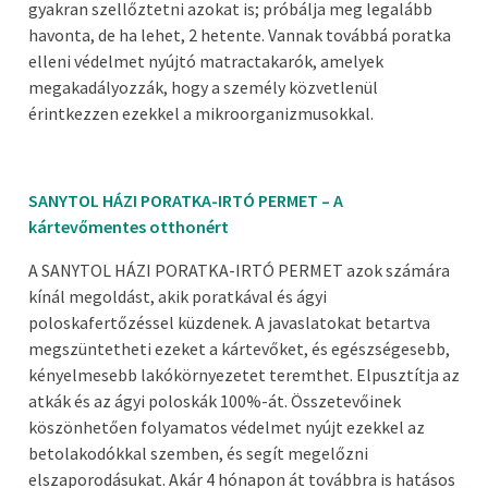
gyakran szellőztetni azokat is; próbálja meg legalább
havonta, de ha lehet, 2 hetente. Vannak továbbá poratka
elleni védelmet nyújtó matractakarók, amelyek
megakadályozzák, hogy a személy közvetlenül
érintkezzen ezekkel a mikroorganizmusokkal.
SANYTOL HÁZI PORATKA-IRTÓ PERMET – A
kártevőmentes otthonért
A SANYTOL HÁZI PORATKA-IRTÓ PERMET azok számára
kínál megoldást, akik poratkával és ágyi
poloskafertőzéssel küzdenek. A javaslatokat betartva
megszüntetheti ezeket a kártevőket, és egészségesebb,
kényelmesebb lakókörnyezetet teremthet. Elpusztítja az
atkák és az ágyi poloskák 100%-át. Összetevőinek
köszönhetően folyamatos védelmet nyújt ezekkel az
betolakodókkal szemben, és segít megelőzni
elszaporodásukat. Akár 4 hónapon át továbbra is hatásos