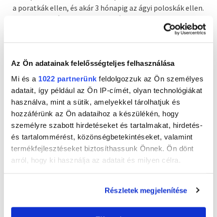
a poratkák ellen, és akár 3 hónapig az ágyi poloskák ellen.
A SANYTOL HÁZI PORATKA-IRTÓ PERMEThatékony
használatához először is
porszívózza ki a kezelendő felületet. Ezt követően,
lehetőleg reggel, permetezze be és hagyja levegőn
Az Ön adatainak felelősségteljes felhasználása
száradni a kezelt felületet legalább 8 órán keresztül.
Végül ismét porszívózza át az elhalt atkák és poloskák
Mi és a
1022 partnerünk
feldolgozzuk az Ön személyes
eltávolítására. Majd alaposan tisztítsa meg a porszívót,
adatait, így például az Ön IP-címét, olyan technológiákat
és egy lezárt műanyag tasakba zárva
használva, mint a sütik, amelyekkel tárolhatjuk és
dobja ki a tartalmát.
hozzáférünk az Ön adataihoz a készülékén, hogy
személyre szabott hirdetéseket és tartalmakat, hirdetés-
és tartalommérést, közönségbetekintéseket, valamint
termékfejlesztéseket biztosíthassunk Önnek. Ön dönt
Ezzel a termékkel felveheti ellenük a kesztyűt, és
arról, hogy ki használja az adatait és milyen célra.
gyökerestül eltávolíthatja a háztartási kártevők és
baktériumok forrásait. Mondjon búcsút az álmatlan
Ha engedélyezi, a következőt is meg szeretnénk tenni:
éjszakáknak, és üdvözölje a kártevőmentes otthon
Részletek megjelenítése
Információgyűjtés az Ön földrajzi
érzését a SANYTOL hatékony megoldásaival. Ne hagyja,
elhelyezkedéséről pár méteres pontossággal
hogy ezek az apró betolakodók megfosszák