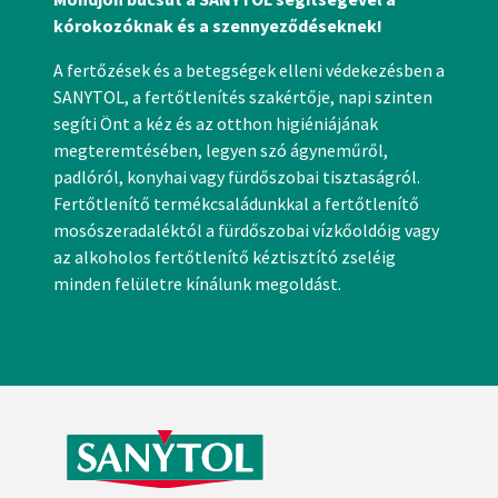
kórokozóknak és a szennyeződéseknek!
A fertőzések és a betegségek elleni védekezésben a
SANYTOL, a fertőtlenítés szakértője, napi szinten
segíti Önt a kéz és az otthon higiéniájának
megteremtésében, legyen szó ágyneműről,
padlóról, konyhai vagy fürdőszobai tisztaságról.
Fertőtlenítő termékcsaládunkkal a fertőtlenítő
mosószeradaléktól a fürdőszobai vízkőoldóig vagy
az alkoholos fertőtlenítő kéztisztító zseléig
minden felületre kínálunk megoldást.