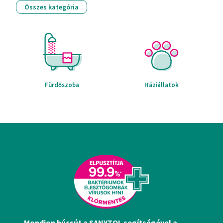
Összes kategória
Fürdőszoba
Háziállatok
Mondjon búcsút a SANYTOL segítségével a