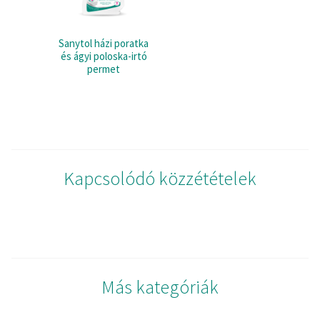
Sanytol házi poratka
és ágyi poloska-irtó
permet
Kapcsolódó közzétételek
Más kategóriák