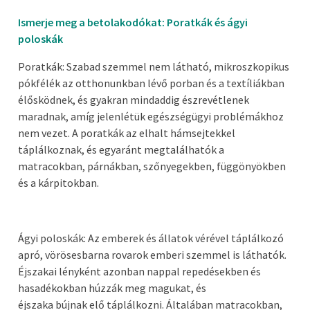
Ismerje meg a betolakodókat: Poratkák és ágyi
poloskák
Poratkák: Szabad szemmel nem látható, mikroszkopikus
pókfélék az otthonunkban lévő porban és a textíliákban
élősködnek, és gyakran mindaddig észrevétlenek
maradnak, amíg jelenlétük egészségügyi problémákhoz
nem vezet. A poratkák az elhalt hámsejtekkel
táplálkoznak, és egyaránt megtalálhatók a
matracokban, párnákban, szőnyegekben, függönyökben
és a kárpitokban.
Ágyi poloskák: Az emberek és állatok vérével táplálkozó
apró, vörösesbarna rovarok emberi szemmel is láthatók.
Éjszakai lényként azonban nappal repedésekben és
hasadékokban húzzák meg magukat, és
éjszaka bújnak elő táplálkozni. Általában matracokban,