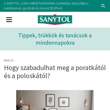
A SANYTOL, a klór nélküli fertőtlenítés szakértője, elpusztítja a
baktériumok, gombák és vírusok 99,9%-át.
Tippek, trükkök és tanácsok a
mindennapokra
PADLÓ
Hogy szabadulhat meg a poratkától
és a poloskától?