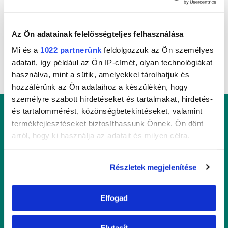
Sanytol Fertőtlenítő és Zsíroldó
Az Ön adatainak felelősségteljes felhasználása
Mi és a
1022 partnerünk
feldolgozzuk az Ön személyes
adatait, így például az Ön IP-címét, olyan technológiákat
használva, mint a sütik, amelyekkel tárolhatjuk és
hozzáférünk az Ön adataihoz a készülékén, hogy
személyre szabott hirdetéseket és tartalmakat, hirdetés-
és tartalommérést, közönségbetekintéseket, valamint
termékfejlesztéseket biztosíthassunk Önnek. Ön dönt
arról, hogy ki használja az adatait és milyen célra.
Ha engedélyezi, a következőt is meg szeretnénk tenni:
Részletek megjelenítése
Információgyűjtés az Ön földrajzi
elhelyezkedéséről pár méteres pontossággal
Mondjon búcsút a SANYTOL segítségével a
Elfogad
Az Ön készülékén beazonosítása annak konkrét
kórokozóknak és a szennyeződéseknek!
tulajdonságainak (ujjlenyomat) aktív ellenőrzésével
Tudjon meg többet személyes adatainak feldolgozási
Elutasít