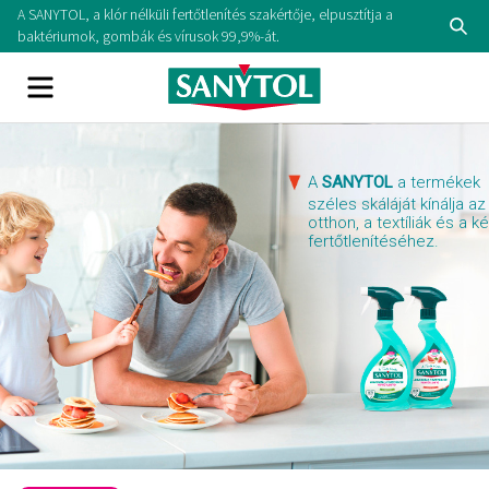
Skip
A SANYTOL, a klór nélküli fertőtlenítés szakértője, elpusztítja a
Se
to
baktériumok, gombák és vírusok 99,9%-át.
content
Menu
A
SANYTOL
a termékek
széles skáláját kínálja az
otthon, a textíliák és a k
fertőtlenítéséhez.