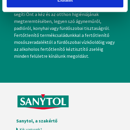
A fertőzések és a betegségek elleni védekezésben a
módjairól és adja meg preferenciáit a
Részletek
SANYTOL, a fertőtlenítés szakértője, napi szinten
pontban
. Bármikor módosíthatja vagy visszavonhatja a
segíti Önt a kéz és az otthon higiéniájának
Sütinyilatkozathoz való hozzájárulását.
megteremtésében, legyen szó ágyneműről,
padlóról, konyhai vagy fürdőszobai tisztaságról.
Sütiket használunk a tartalmak és hirdetések személyre
Fertőtlenítő termékcsaládunkkal a fertőtlenítő
szabásához, közösségi funkciók biztosításához,
mosószeradaléktól a fürdőszobai vízkőoldóig vagy
valamint weboldalforgalmunk elemzéséhez. Ezenkívül
az alkoholos fertőtlenítő kéztisztító zseléig
közösségi média-, hirdető- és elemező partnereinkkel
minden felületre kínálunk megoldást.
megosztjuk az Ön weboldalhasználatra vonatkozó
adatait, akik kombinálhatják az adatokat más olyan
adatokkal, amelyeket Ön adott meg számukra vagy az
Ön által használt más szolgáltatásokból gyűjtöttek.
Sanytol, a szakértő
Kik vagyunk?